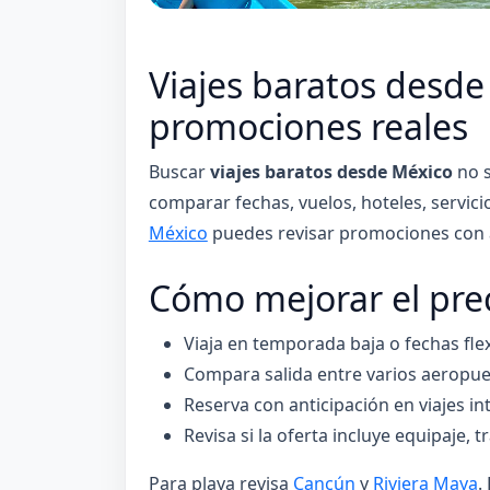
Viajes baratos desd
promociones reales
Buscar
viajes baratos desde México
no s
comparar fechas, vuelos, hoteles, servici
México
puedes revisar promociones con as
Cómo mejorar el prec
Viaja en temporada baja o fechas flex
Compara salida entre varios aeropue
Reserva con anticipación en viajes in
Revisa si la oferta incluye equipaje, 
Para playa revisa
Cancún
y
Riviera Maya
.