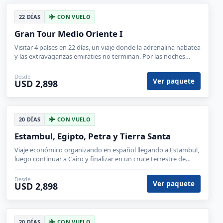
22 DÍAS
CON VUELO
Gran Tour Medio Oriente I
Visitar 4 países en 22 días, un viaje donde la adrenalina nabatea
y las extravaganzas emiraties no terminan. Por las noches
podrás reservar cenas en los lugares mas exclusivos.
Desde
Ver paquete
USD 2,898
20 DÍAS
CON VUELO
Estambul, Egipto, Petra y Tierra Santa
Viaje económico organizando en español llegando a Estambul,
luego continuar a Cairo y finalizar en un cruce terrestre de
frontera hasta llegar a Petra y regresar a hacer Turquía
Desde
Ver paquete
USD 2,898
20 DÍAS
CON VUELO