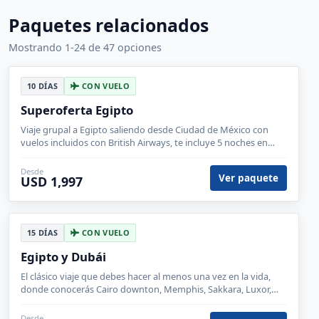
Paquetes relacionados
Mostrando 1-24 de 47 opciones
10 DÍAS
CON VUELO
Superoferta Egipto
Viaje grupal a Egipto saliendo desde Ciudad de México con
vuelos incluidos con British Airways, te incluye 5 noches en
Cairo y el crucero en el Nilo durante 3 noches.
Desde
Ver paquete
USD 1,997
15 DÍAS
CON VUELO
Egipto y Dubái
El clásico viaje que debes hacer al menos una vez en la vida,
donde conocerás Cairo downton, Memphis, Sakkara, Luxor,
Aswan y Dubai y todos sus afamadas atracciones turísticas.
Desde