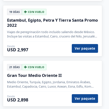
19 DÍAS
CON VUELO
Estambul, Egipto, Petra Y Tierra Santa Promo
2022
Viajes de peregrinación todo incluido saliendo desde México.
Incluye las visitas a Estambul, Cairo, crucero del Nilo, Jerusalén
y Petra.
Desde
Ver paquete
USD 2,997
21 DÍAS
CON VUELO
Gran Tour Medio Oriente II
Medio Oriente, Turquía, Egipto, Jordania, Emiratos Árabes,
Estambul, Capadocia, Cairo, Luxor, Aswan, Esna, Edfu, Kom
Ombo, Amman, Petra, Wadi Rum, Madaba, Aqaba, Ankara,
Dubái, Monte Nebo
Desde
Ver paquete
USD 2,898