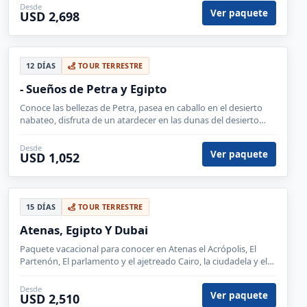
Desde
Ver paquete
USD 2,698
12 DÍAS
TOUR TERRESTRE
- Sueños de Petra y Egipto
Conoce las bellezas de Petra, pasea en caballo en el desierto
nabateo, disfruta de un atardecer en las dunas del desierto
frente a la Esfinge y la Gran Piramide de Giza.
Desde
Ver paquete
USD 1,052
15 DÍAS
TOUR TERRESTRE
Atenas, Egipto Y Dubai
Paquete vacacional para conocer en Atenas el Acrópolis, El
Partenón, El parlamento y el ajetreado Cairo, la ciudadela y el
mercado de Khalili y en Dubai la ciudad.
Desde
Ver paquete
USD 2,510