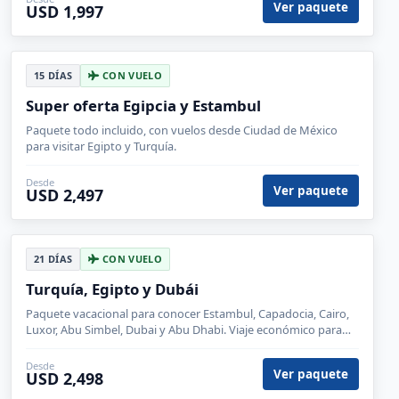
Ver paquete
USD 1,997
15 DÍAS
CON VUELO
Super oferta Egipcia y Estambul
Paquete todo incluido, con vuelos desde Ciudad de México
para visitar Egipto y Turquía.
Desde
Ver paquete
USD 2,497
21 DÍAS
CON VUELO
Turquía, Egipto y Dubái
Paquete vacacional para conocer Estambul, Capadocia, Cairo,
Luxor, Abu Simbel, Dubai y Abu Dhabi. Viaje económico para
hacer crucero en el Nilo y visitar Santa Sofía en Estambul.
Desde
Ver paquete
USD 2,498