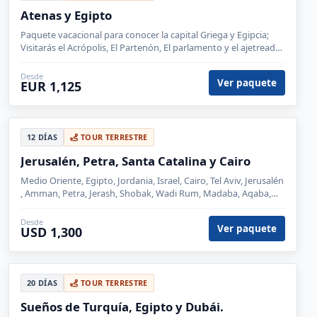
Atenas y Egipto
Paquete vacacional para conocer la capital Griega y Egipcia;
Visitarás el Acrópolis, El Partenón, El parlamento y el ajetreado
Cairo, la ciudadela y el mercado de Khalili.
Desde
Ver paquete
EUR 1,125
12 DÍAS
TOUR TERRESTRE
Jerusalén, Petra, Santa Catalina y Cairo
Medio Oriente, Egipto, Jordania, Israel, Cairo, Tel Aviv, Jerusalén
, Amman, Petra, Jerash, Shobak, Wadi Rum, Madaba, Aqaba,
Santa Catalina, Eilat, Monte Nebo
Desde
Ver paquete
USD 1,300
20 DÍAS
TOUR TERRESTRE
Sueños de Turquía, Egipto y Dubái.