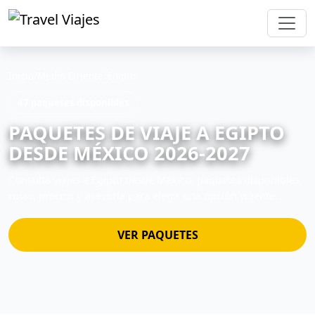
Inicio
/
Medio Oriente
/
Egipto
47 paquetes disponibles
PAQUETES DE VIAJE A EGIPTO
DESDE MÉXICO 2026-2027
Consulta viajes a Egipto desde México, paquetes disponibles,
rutas, precios y asesoría para elegir una opción vigente.
VER PAQUETES