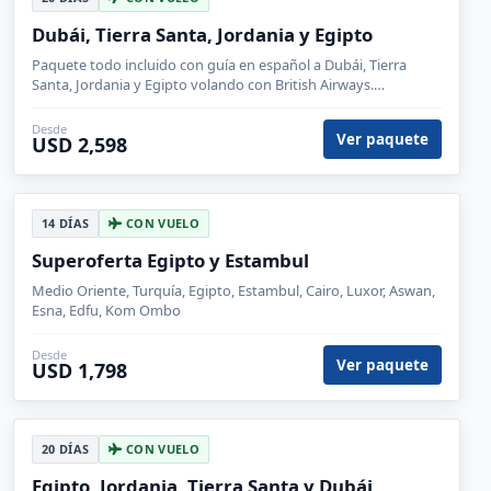
Dubái, Tierra Santa, Jordania y Egipto
Paquete todo incluido con guía en español a Dubái, Tierra
Santa, Jordania y Egipto volando con British Airways.
¨Posibilidad de contratar tours opcionales.
Desde
Ver paquete
USD 2,598
14 DÍAS
CON VUELO
Superoferta Egipto y Estambul
Medio Oriente, Turquía, Egipto, Estambul, Cairo, Luxor, Aswan,
Esna, Edfu, Kom Ombo
Desde
Ver paquete
USD 1,798
20 DÍAS
CON VUELO
Egipto, Jordania, Tierra Santa y Dubái