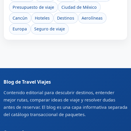
Presupuesto de viaje
Ciudad de México
Cancún
Hoteles
Destinos
Aerolíneas
Europa
Seguro de viaje
Blog de Travel Viajes
Contenido editorial para descubrir destinos, entender
mejor rutas, comparar ideas de viaje y resolver dudas
antes de reservar. El blog es una capa informativa separada
del catálogo transaccional de paquetes.