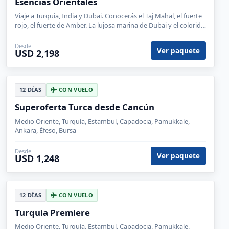
Esencias Orientales
Viaje a Turquia, India y Dubai. Conocerás el Taj Mahal, el fuerte
rojo, el fuerte de Amber. La lujosa marina de Dubai y el colorido
bazar de las especies en Estambul.
Desde
Ver paquete
USD 2,198
12 DÍAS
CON VUELO
Superoferta Turca desde Cancún
Medio Oriente, Turquía, Estambul, Capadocia, Pamukkale,
Ankara, Éfeso, Bursa
Desde
Ver paquete
USD 1,248
12 DÍAS
CON VUELO
Turquia Premiere
Medio Oriente, Turquía, Estambul, Capadocia, Pamukkale,