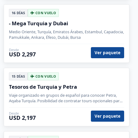
16 DÍAS
CON VUELO
- Mega Turquia y Dubai
Medio Oriente, Turquía, Emiratos Árabes, Estambul, Capadocia,
Pamukkale, Ankara, Éfeso, Dubái, Bursa
Desde
Ver paquete
USD 2,297
15 DÍAS
CON VUELO
Tesoros de Turquia y Petra
Viaje organizado en grupos de español para conocer Petra,
Aqaba Turquía. Posibilidad de contratar tours opcionales para
enriquecer las visitas. Con vuelo incluido desde México
Desde
Ver paquete
USD 2,197