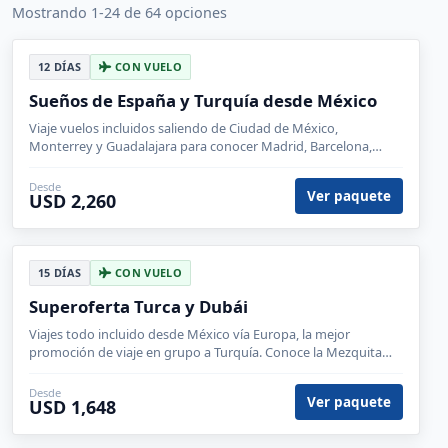
Mostrando 1-24 de 64 opciones
12 DÍAS
CON VUELO
Sueños de España y Turquía desde México
Viaje vuelos incluidos saliendo de Ciudad de México,
Monterrey y Guadalajara para conocer Madrid, Barcelona,
Estambul, Capadocia, Éfeso.
Desde
Ver paquete
USD 2,260
15 DÍAS
CON VUELO
Superoferta Turca y Dubái
Viajes todo incluido desde México vía Europa, la mejor
promoción de viaje en grupo a Turquía. Conoce la Mezquita
azul, la cisterna y la famosa zona de Taksim.
Desde
Ver paquete
USD 1,648