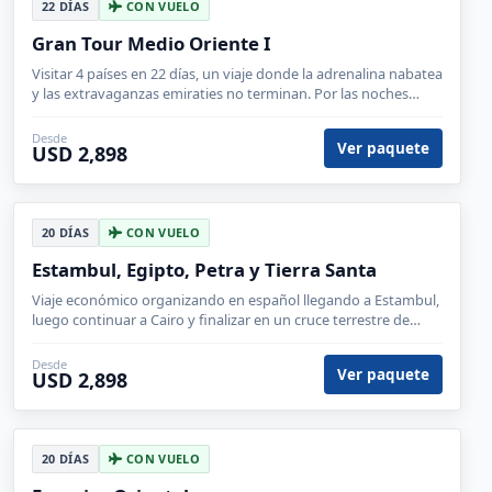
22 DÍAS
CON VUELO
Gran Tour Medio Oriente I
Visitar 4 países en 22 días, un viaje donde la adrenalina nabatea
y las extravaganzas emiraties no terminan. Por las noches
podrás reservar cenas en los lugares mas exclusivos.
Desde
Ver paquete
USD 2,898
20 DÍAS
CON VUELO
Estambul, Egipto, Petra y Tierra Santa
Viaje económico organizando en español llegando a Estambul,
luego continuar a Cairo y finalizar en un cruce terrestre de
frontera hasta llegar a Petra y regresar a hacer Turquía
Desde
Ver paquete
USD 2,898
20 DÍAS
CON VUELO