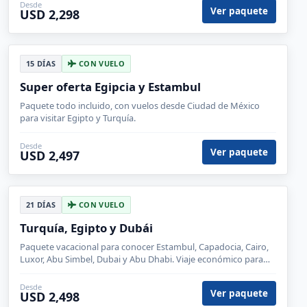
Desde
Ver paquete
USD 2,298
15 DÍAS
CON VUELO
Super oferta Egipcia y Estambul
Paquete todo incluido, con vuelos desde Ciudad de México
para visitar Egipto y Turquía.
Desde
Ver paquete
USD 2,497
21 DÍAS
CON VUELO
Turquía, Egipto y Dubái
Paquete vacacional para conocer Estambul, Capadocia, Cairo,
Luxor, Abu Simbel, Dubai y Abu Dhabi. Viaje económico para
hacer crucero en el Nilo y visitar Santa Sofía en Estambul.
Desde
Ver paquete
USD 2,498