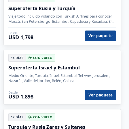
Superoferta Rusia y Turquía
Viaje todo incluido volando con Turkish Airlines para conocer
Moscú, San Petersburgo, Estambul, Capadocia y Kusadasi. El
Kremlin y el Palacio Topkapi son las visitas estrella.
Desde
Ver paquete
USD 1,798
14 DÍAS
CON VUELO
Superoferta Israel y Estambul
Medio Oriente, Turquía, Israel, Estambul, Tel Aviv, Jerusalén ,
Nazarét, Valle del Jordán, Belén, Galilea
Desde
Ver paquete
USD 1,898
17 DÍAS
CON VUELO
Turquía y Rusia Zares y Sultanes