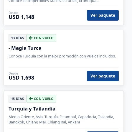
Conoce las imperdibles Maldivas turcas, la antigua
Constantinopla y Éfeso en uno de nuestros viajes económicos.
Desde
Ver paquete
USD 1,148
13 DÍAS
CON VUELO
- Magia Turca
Conoce Turquía con la mejor promoción con vuelos incluidos.
Desde
Ver paquete
USD 1,698
15 DÍAS
CON VUELO
Turquía y Tailandia
Medio Oriente, Ásia, Turquía, Estambul, Capadocia, Tailandia,
Bangkok, Chiang Mai, Chiang Rai, Ankara