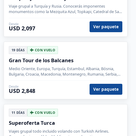
Viaje grupal a Turquía y Rusia. Conocerás imponentes
monumentos como la Mezquita Azul, Topkapi, Catedral de San
Basilio y Palacio de Verano entre otros..
Desde
Ver paquete
USD 2,097
19 DÍAS
CON VUELO
Gran Tour de los Balcanes
Medio Oriente, Europa, Turquía, Estambul, Albania, Bósnia,
Bulgaria, Croacia, Macedonia, Montenegro, Rumania, Serbia,
Dubrovnik, Medjugorje, Mostar, Sarajevo, Veliko Tarnovo,
Sofia, Rila, Bucarest, Sibiu, Brasov, Trogir, Kotor, Budva, Shkoder,
Desde
Ver paquete
USD 2,848
Ohrid , Skopie, Belgrado
11 DÍAS
CON VUELO
Superoferta Turca
Viajes grupal todo incluido volando con Turkish Airlines.