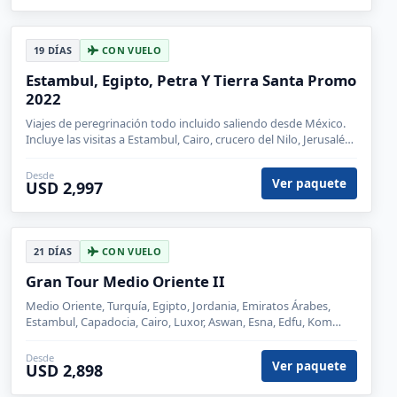
19 DÍAS
CON VUELO
Estambul, Egipto, Petra Y Tierra Santa Promo
2022
Viajes de peregrinación todo incluido saliendo desde México.
Incluye las visitas a Estambul, Cairo, crucero del Nilo, Jerusalén
y Petra.
Desde
Ver paquete
USD 2,997
21 DÍAS
CON VUELO
Gran Tour Medio Oriente II
Medio Oriente, Turquía, Egipto, Jordania, Emiratos Árabes,
Estambul, Capadocia, Cairo, Luxor, Aswan, Esna, Edfu, Kom
Ombo, Amman, Petra, Wadi Rum, Madaba, Aqaba, Ankara,
Dubái, Monte Nebo
Desde
Ver paquete
USD 2,898