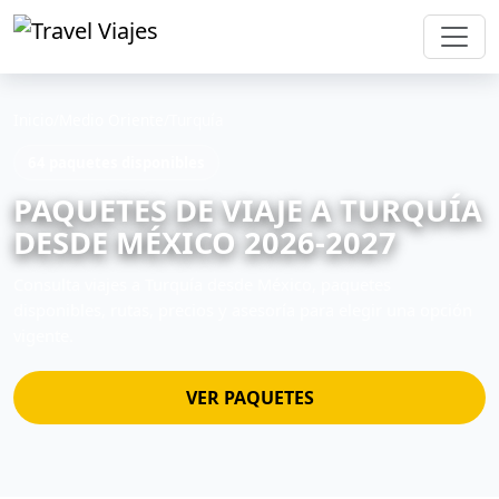
Inicio
/
Medio Oriente
/
Turquía
64 paquetes disponibles
PAQUETES DE VIAJE A TURQUÍA
DESDE MÉXICO 2026-2027
Consulta viajes a Turquía desde México, paquetes
disponibles, rutas, precios y asesoría para elegir una opción
vigente.
VER PAQUETES