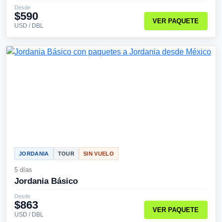
Desde
$590
VER PAQUETE
USD / DBL
JORDANIA
TOUR
SIN VUELO
5 días
Jordania Básico
Desde
$863
VER PAQUETE
USD / DBL