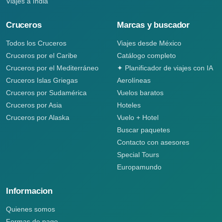
Viajes a India
Cruceros
Marcas y buscador
Todos los Cruceros
Viajes desde México
Cruceros por el Caribe
Catálogo completo
Cruceros por el Mediterráneo
✦ Planificador de viajes con IA
Cruceros Islas Griegas
Aerolíneas
Cruceros por Sudamérica
Vuelos baratos
Cruceros por Asia
Hoteles
Cruceros por Alaska
Vuelo + Hotel
Buscar paquetes
Contacto con asesores
Special Tours
Europamundo
Informacion
Quienes somos
Formas de pago