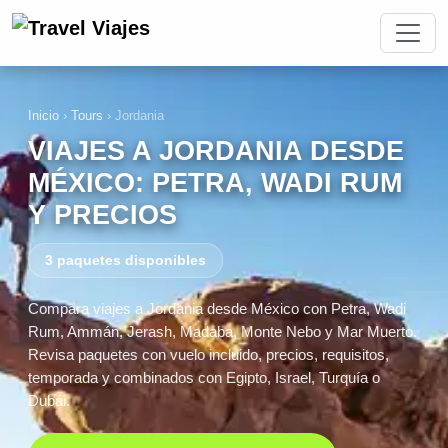
Inicio
›
Tours
›
Jordania
VIAJES A JORDANIA DESDE
MÉXICO: PETRA, WADI RUM
Y PRECIOS
3 paquetes disponibles
Compara viajes a Jordania desde México con Petra, Wadi
Rum, Ammán, Jerash, Madaba, Monte Nebo y Mar Muerto.
Revisa paquetes con vuelo incluido, precios, requisitos,
temporada y combinados con Egipto, Israel, Turquía o
Dubái.