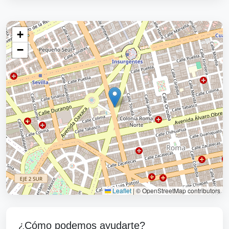
+
−
Leaflet
|
© OpenStreetMap contributors
¿Cómo podemos ayudarte?