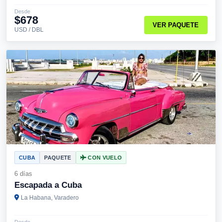
Desde
$678
VER PAQUETE
USD / DBL
CUBA
PAQUETE
CON VUELO
6 días
Escapada a Cuba
La Habana, Varadero
Desde