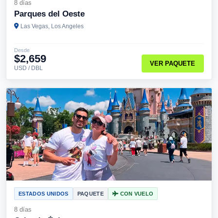
8 días
Parques del Oeste
Las Vegas, Los Angeles
Desde
$2,659
VER PAQUETE
USD / DBL
ESTADOS UNIDOS
PAQUETE
CON VUELO
8 días