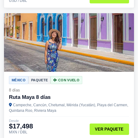
USD / DBL
MÉXICO
PAQUETE
CON VUELO
8 días
Ruta Maya 8 días
Campeche, Cancún, Chetumal, Mérida (Yucatán), Playa del Carmen,
Quintana Roo, Riviera Maya
Desde
$17,498
VER PAQUETE
MXN / DBL