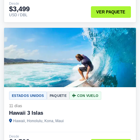
Desde
$3,499
VER PAQUETE
USD / DBL
ESTADOS UNIDOS
PAQUETE
CON VUELO
11 días
Hawaii 3 Islas
Hawaii, Honolulu, Kona, Maui
Desde