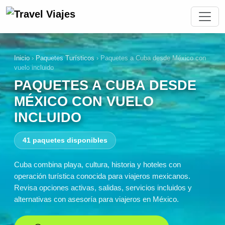
Inicio
›
Paquetes Turísticos
›
Paquetes a Cuba desde México con
vuelo incluido
PAQUETES A CUBA DESDE
MÉXICO CON VUELO
INCLUIDO
41 paquetes disponibles
Cuba combina playa, cultura, historia y hoteles con
operación turística conocida para viajeros mexicanos.
Revisa opciones activas, salidas, servicios incluidos y
alternativas con asesoría para viajeros en México.