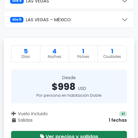
LAS VEGAS
Día 4
LAS VEGAS – MÉXICO
Día 5
5
4
1
1
Días
Noches
Países
Ciudades
Desde
$998
USD
Por persona en habitación Doble
Vuelo incluido
Sí
Salidas
1 fechas
Ver precios y salidas