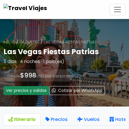
INICIO
/
PAQUETES
/
LAS VEGAS FIESTAS PATRIAS
Las Vegas Fiestas Patrias
5 días · 4 noches · 1 país(es)
$998
Desde
USD por persona
Ver precios y salidas
Cotizar por WhatsApp
Itinerario
Precios
Vuelos
Hotel