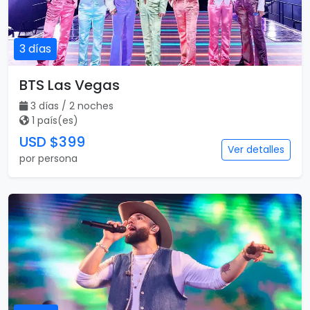
3 días
BTS Las Vegas
3 días / 2 noches
1 país(es)
USD $399
Ver detalles
por persona