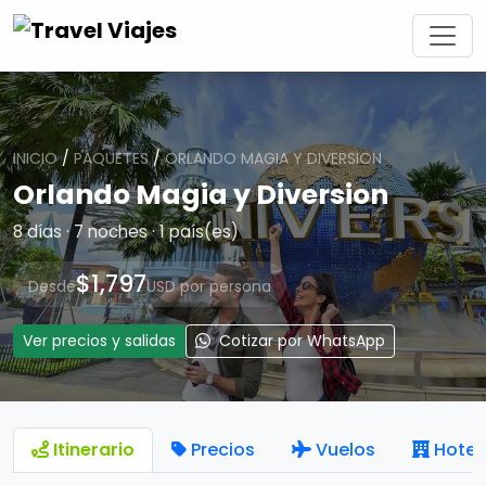
INICIO
/
PAQUETES
/
ORLANDO MAGIA Y DIVERSION
Orlando Magia y Diversion
8 días · 7 noches · 1 país(es)
$1,797
Desde
USD por persona
Ver precios y salidas
Cotizar por WhatsApp
Itinerario
Precios
Vuelos
Hotel