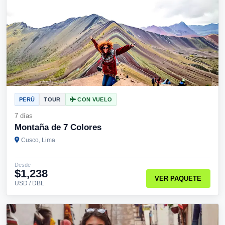
PERÚ
TOUR
CON VUELO
7 días
Montaña de 7 Colores
Cusco, Lima
Desde
$1,238
VER PAQUETE
USD / DBL