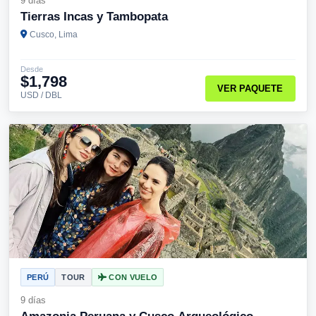
9 días
Tierras Incas y Tambopata
Cusco, Lima
Desde
$1,798
VER PAQUETE
USD / DBL
PERÚ
TOUR
CON VUELO
9 días