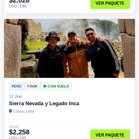
$2,028
VER PAQUETE
USD / DBL
PERÚ
TOUR
CON VUELO
12 días
Sierra Nevada y Legado Inca
Cusco, Lima
Desde
$2,258
VER PAQUETE
USD / DBL