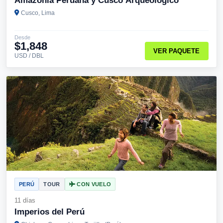
Amazonia Peruana y Cusco Arqueológico
Cusco, Lima
Desde
$1,848
VER PAQUETE
USD / DBL
PERÚ
TOUR
CON VUELO
11 días
Imperios del Perú