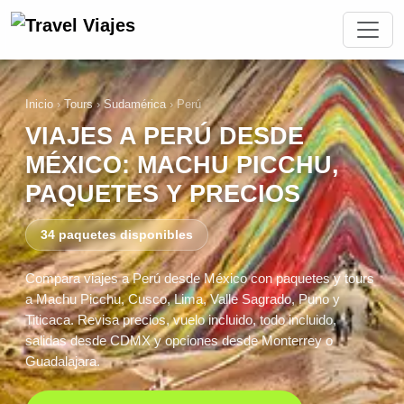
Inicio
›
Tours
›
Sudamérica
›
Perú
VIAJES A PERÚ DESDE
MÉXICO: MACHU PICCHU,
PAQUETES Y PRECIOS
34 paquetes disponibles
Compara viajes a Perú desde México con paquetes y tours
a Machu Picchu, Cusco, Lima, Valle Sagrado, Puno y
Titicaca. Revisa precios, vuelo incluido, todo incluido,
salidas desde CDMX y opciones desde Monterrey o
Guadalajara.