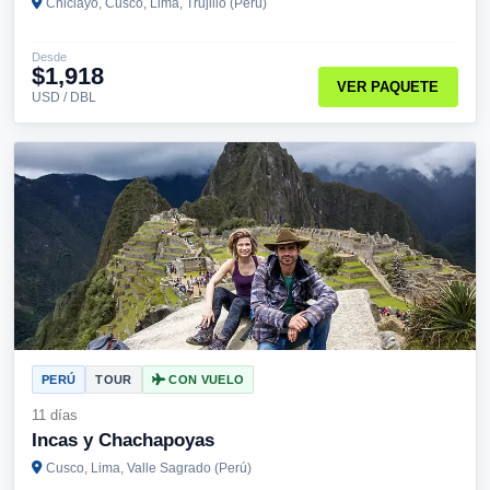
Chiclayo, Cusco, Lima, Trujillo (Perú)
Desde
$1,918
VER PAQUETE
USD / DBL
PERÚ
TOUR
CON VUELO
11 días
Incas y Chachapoyas
Cusco, Lima, Valle Sagrado (Perú)