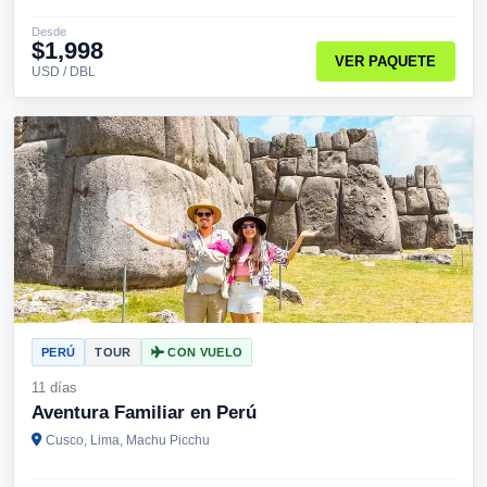
Desde
$1,998
VER PAQUETE
USD / DBL
PERÚ
TOUR
CON VUELO
11 días
Aventura Familiar en Perú
Cusco, Lima, Machu Picchu