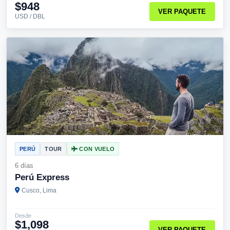
$948
VER PAQUETE
USD / DBL
PERÚ
TOUR
CON VUELO
6 días
Perú Express
Cusco, Lima
Desde
$1,098
VER PAQUETE