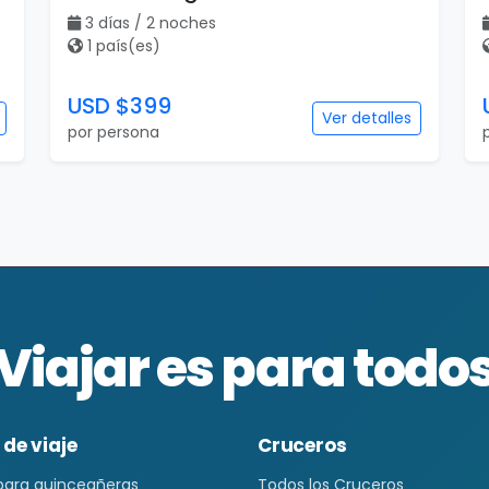
3 días / 2 noches
1 país(es)
USD $399
Ver detalles
por persona
Viajar es para todo
 de viaje
Cruceros
 para quinceañeras
Todos los Cruceros