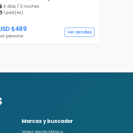
4 días / 3 noches
1 país(es)
USD $489
Ver detalles
por persona
s
Marcas y buscador
Viajes desde México