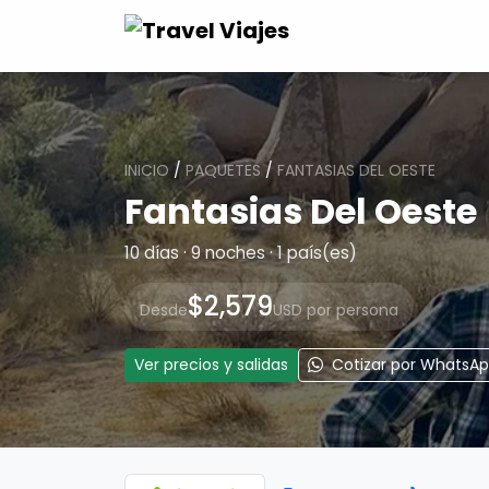
INICIO
/
PAQUETES
/
FANTASIAS DEL OESTE
Fantasias Del Oeste
10 días · 9 noches · 1 país(es)
$2,579
Desde
USD por persona
Ver precios y salidas
Cotizar por WhatsA