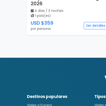
2026
4 días / 3 noches
1 país(es)
USD $359
Ver detalles
por persona
Destinos populares
Tipos
Viajes a Europa
Viajes