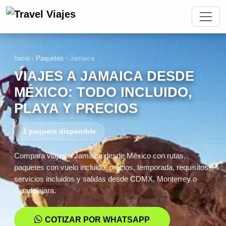
Inicio
›
Paquetes
›
Jamaica
VIAJES A JAMAICA DESDE
MÉXICO: TODO INCLUIDO,
PLAYA Y PRECIOS
1 paquete disponible
Compara viajes a Jamaica desde México con rutas,
paquetes con vuelo incluido, precios, temporada, requisitos,
servicios incluidos y salidas desde CDMX, Monterrey o
Guadalajara.
COTIZAR POR WHATSAPP