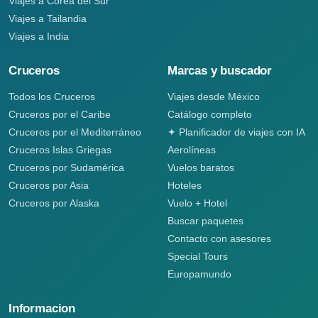
Viajes a Corea del Sur
Viajes a Tailandia
Viajes a India
Cruceros
Marcas y buscador
Todos los Cruceros
Viajes desde México
Cruceros por el Caribe
Catálogo completo
Cruceros por el Mediterráneo
✦ Planificador de viajes con IA
Cruceros Islas Griegas
Aerolíneas
Cruceros por Sudamérica
Vuelos baratos
Cruceros por Asia
Hoteles
Cruceros por Alaska
Vuelo + Hotel
Buscar paquetes
Contacto con asesores
Special Tours
Europamundo
Informacion