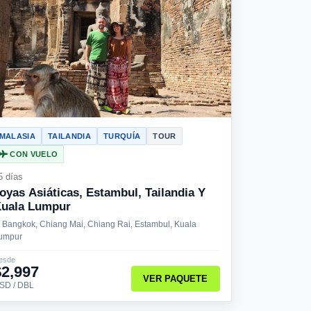
MALASIA
TAILANDIA
TURQUÍA
TOUR
CON VUELO
5 días
oyas Asiáticas, Estambul, Tailandia Y
uala Lumpur
Bangkok, Chiang Mai, Chiang Rai, Estambul, Kuala
umpur
esde
$2,997
VER PAQUETE
SD / DBL