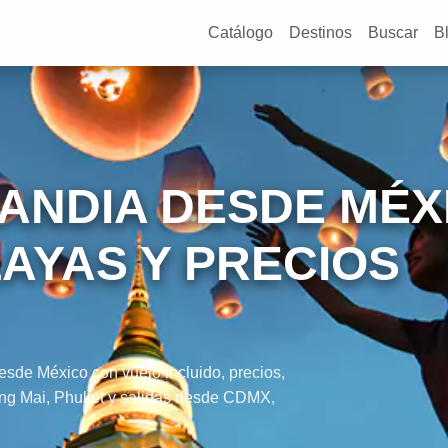
Catálogo
Destinos
Buscar
B
LANDIA DESDE MÉX
AYAS Y PRECIOS
esde México con vuelo incluido, precios,
iang Mai, Phuket y salidas desde CDMX,