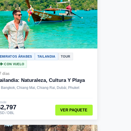
EMIRATOS ÁRABES
TAILANDIA
TOUR
CON VUELO
7 días
ailandia: Naturaleza, Cultura Y Playa
Bangkok, Chiang Mai, Chiang Rai, Dubái, Phuket
esde
$2,797
VER PAQUETE
SD / DBL