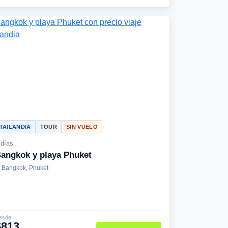
TAILANDIA
TOUR
SIN VUELO
 días
angkok y playa Phuket
Bangkok, Phuket
esde
$813