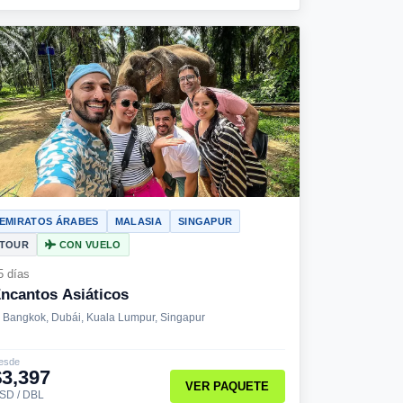
EMIRATOS ÁRABES
MALASIA
SINGAPUR
TOUR
CON VUELO
5 días
ncantos Asiáticos
Bangkok, Dubái, Kuala Lumpur, Singapur
esde
$3,397
VER PAQUETE
SD / DBL