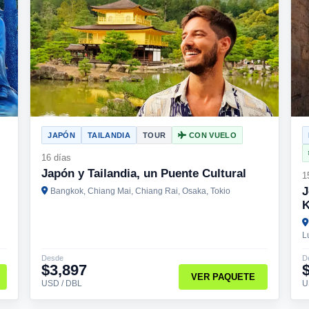
JAPÓN
TAILANDIA
TOUR
CON VUELO
16 días
Japón y Tailandia, un Puente Cultural
1
J
Bangkok, Chiang Mai, Chiang Rai, Osaka, Tokio
K
L
Desde
D
$3,897
VER PAQUETE
USD / DBL
U