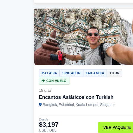
MALASIA
SINGAPUR
TAILANDIA
TOUR
CON VUELO
15 días
Encantos Asiáticos con Turkish
Bangkok, Estambul, Kuala Lumpur, Singapur
Desde
$3,197
VER PAQUETE
USD / DBL