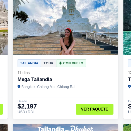
TAILANDIA
TOUR
CON VUELO
11 días
1
Mega Tailandia
T
Bangkok, Chiang Mai, Chiang Rai
Desde
D
$2,197
VER PAQUETE
USD / DBL
U