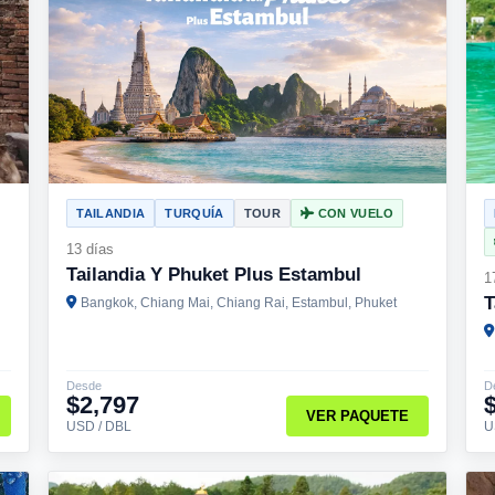
TAILANDIA
TURQUÍA
TOUR
CON VUELO
13 días
Tailandia Y Phuket Plus Estambul
1
T
Bangkok, Chiang Mai, Chiang Rai, Estambul, Phuket
Desde
D
$2,797
VER PAQUETE
USD / DBL
U