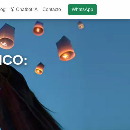
log
Chatbot IA
Contacto
WhatsApp
ICO: