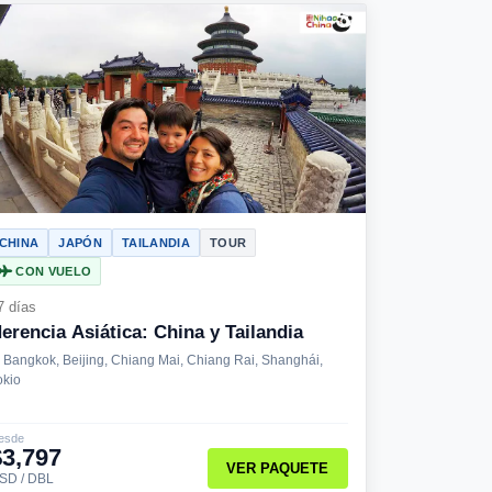
CHINA
JAPÓN
TAILANDIA
TOUR
CON VUELO
7 días
erencia Asiática: China y Tailandia
Bangkok, Beijing, Chiang Mai, Chiang Rai, Shanghái,
okio
esde
$3,797
VER PAQUETE
SD / DBL