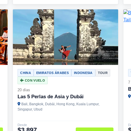
CHINA
EMIRATOS ÁRABES
INDONESIA
TOUR
CON VUELO
7
B
20 días
Las 5 Perlas de Asia y Dubái
Bali, Bangkok, Dubái, Hong Kong, Kuala Lumpur,
Singapur, Ubud
Desde
D
$3,897