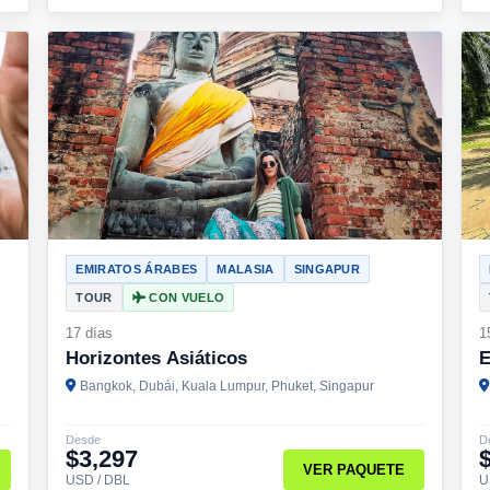
EMIRATOS ÁRABES
MALASIA
SINGAPUR
TOUR
CON VUELO
17 días
1
Horizontes Asiáticos
E
Bangkok, Dubái, Kuala Lumpur, Phuket, Singapur
Desde
D
$3,297
VER PAQUETE
USD / DBL
U