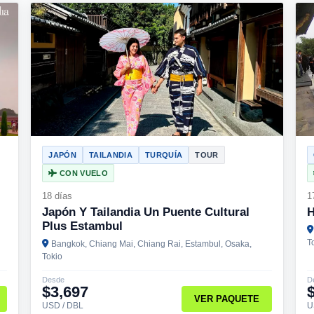
JAPÓN
TAILANDIA
TURQUÍA
TOUR
CON VUELO
18 días
1
Japón Y Tailandia Un Puente Cultural
H
Plus Estambul
T
Bangkok, Chiang Mai, Chiang Rai, Estambul, Osaka,
Tokio
Desde
D
$3,697
VER PAQUETE
USD / DBL
U