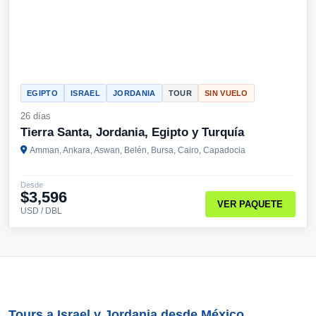
EGIPTO
ISRAEL
JORDANIA
TOUR
SIN VUELO
26 días
Tierra Santa, Jordania, Egipto y Turquía
Amman, Ankara, Aswan, Belén, Bursa, Cairo, Capadocia
Desde
$3,596
VER PAQUETE
USD / DBL
Tours a Israel y Jordania desde México