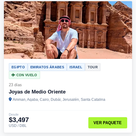
EGIPTO
EMIRATOS ÁRABES
ISRAEL
TOUR
CON VUELO
23 días
Joyas de Medio Oriente
Amman, Aqaba, Cairo, Dubái, Jerusalén, Santa Catalina
Desde
$3,497
VER PAQUETE
USD / DBL