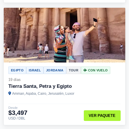
EGIPTO
ISRAEL
JORDANIA
TOUR
CON VUELO
19 días
Tierra Santa, Petra y Egipto
Amman, Aqaba, Cairo, Jerusalén, Luxor
Desde
$3,497
VER PAQUETE
USD / DBL