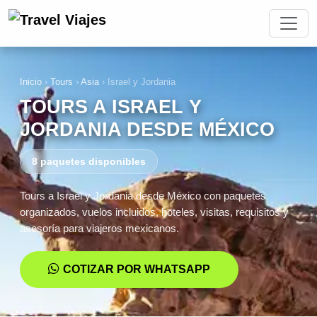
Inicio
›
Tours
›
Asia
›
Israel y Jordania
TOURS A ISRAEL Y
JORDANIA DESDE MÉXICO
8 paquetes disponibles
Tours a Israel y Jordania desde México con paquetes
organizados, vuelos incluidos, hoteles, visitas, requisitos y
asesoría para viajeros mexicanos.
COTIZAR POR WHATSAPP