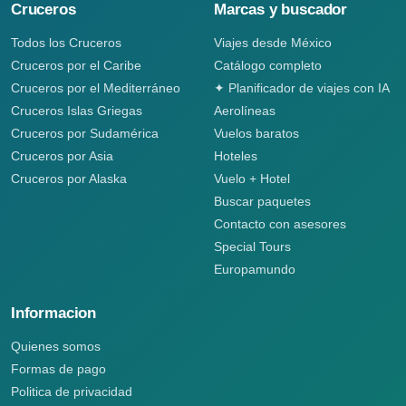
Cruceros
Marcas y buscador
Todos los Cruceros
Viajes desde México
Cruceros por el Caribe
Catálogo completo
Cruceros por el Mediterráneo
✦ Planificador de viajes con IA
Cruceros Islas Griegas
Aerolíneas
Cruceros por Sudamérica
Vuelos baratos
Cruceros por Asia
Hoteles
Cruceros por Alaska
Vuelo + Hotel
Buscar paquetes
Contacto con asesores
Special Tours
Europamundo
Informacion
Quienes somos
Formas de pago
Politica de privacidad