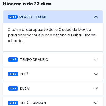
Itinerario de 23 días
MEXICO – DUBAI
Día 1
Cita en el aeropuerto de la Ciudad de México
para abordar vuelo con destino a Dubái. Noche
a bordo.
TIEMPO DE VUELO
Día 2
DUBÁI
Día 3
DUBÁI
Día 4
DUBÁI - AMMAN
Día 5