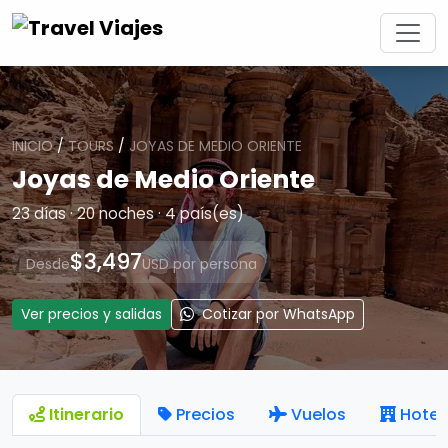
INICIO
/
TOURS
/
JOYAS DE MEDIO ORIENTE
Joyas de Medio Oriente
23 días · 20 noches · 4 país(es)
$3,497
Desde
USD por persona
Ver precios y salidas
Cotizar por WhatsApp
Itinerario
Precios
Vuelos
Hotel