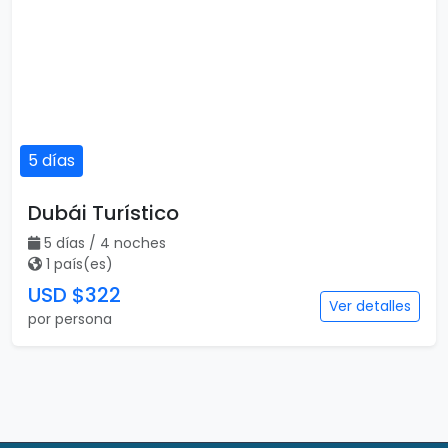
5 días
Dubái Turístico
5 días / 4 noches
1 país(es)
USD $322
Ver detalles
por persona