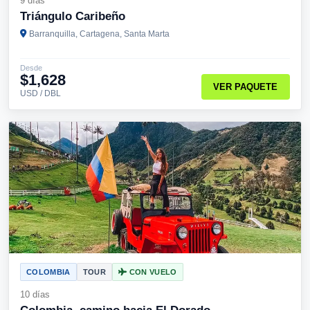
9 días
Triángulo Caribeño
Barranquilla, Cartagena, Santa Marta
Desde
$1,628
VER PAQUETE
USD / DBL
COLOMBIA
TOUR
CON VUELO
10 días