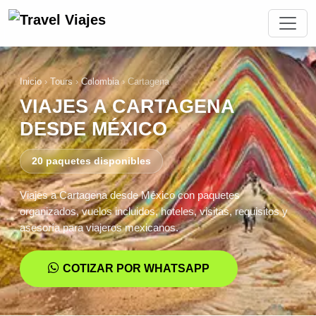
Inicio
›
Tours
›
Colombia
›
Cartagena
VIAJES A CARTAGENA
DESDE MÉXICO
20 paquetes disponibles
Viajes a Cartagena desde México con paquetes
organizados, vuelos incluidos, hoteles, visitas, requisitos y
asesoría para viajeros mexicanos.
COTIZAR POR WHATSAPP