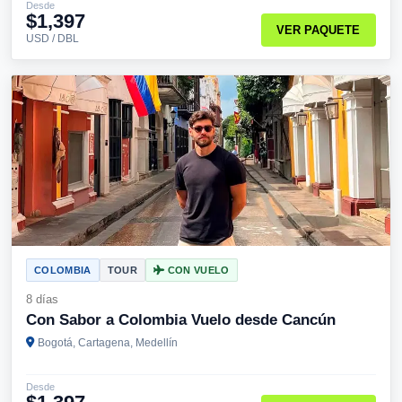
Desde
$1,397
VER PAQUETE
USD / DBL
COLOMBIA
TOUR
CON VUELO
8 días
Con Sabor a Colombia Vuelo desde Cancún
Bogotá, Cartagena, Medellín
Desde