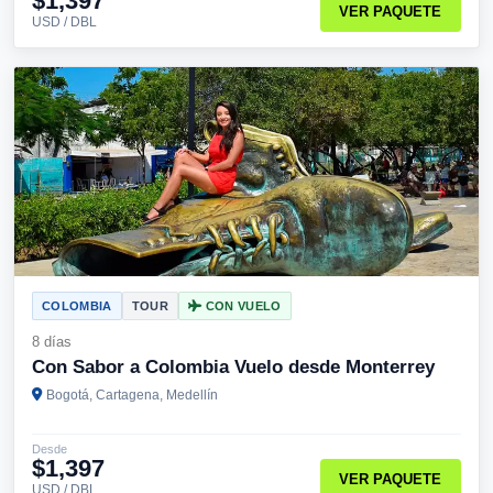
$1,397
VER PAQUETE
USD / DBL
COLOMBIA
TOUR
CON VUELO
8 días
Con Sabor a Colombia Vuelo desde Monterrey
Bogotá, Cartagena, Medellín
Desde
$1,397
VER PAQUETE
USD / DBL