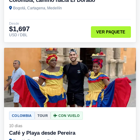
Colombia, camino hacia El Dorado
Bogotá, Cartagena, Medellín
Desde
$1,697
VER PAQUETE
USD / DBL
COLOMBIA
TOUR
CON VUELO
10 días
Café y Playa desde Pereira