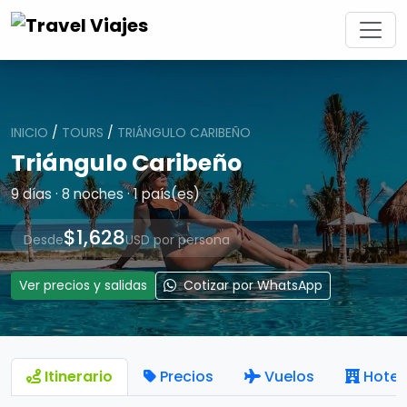
INICIO
/
TOURS
/
TRIÁNGULO CARIBEÑO
Triángulo Caribeño
9 días · 8 noches · 1 país(es)
$1,628
Desde
USD por persona
Ver precios y salidas
Cotizar por WhatsApp
Itinerario
Precios
Vuelos
Hotel