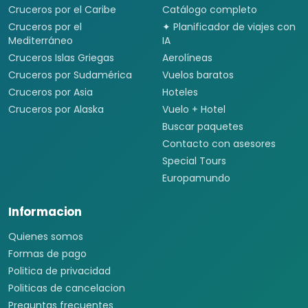
Viajes a China
Viajes a Corea del Sur
Viajes a Tailandia
Viajes a India
Cruceros
Marcas y buscador
Todos los Cruceros
Viajes desde México
Cruceros por el Caribe
Catálogo completo
Cruceros por el
✦ Planificador de viajes con
Mediterráneo
IA
Cruceros Islas Griegas
Aerolíneas
Cruceros por Sudamérica
Vuelos baratos
Cruceros por Asia
Hoteles
Cruceros por Alaska
Vuelo + Hotel
Buscar paquetes
Contacto con asesores
Special Tours
Europamundo