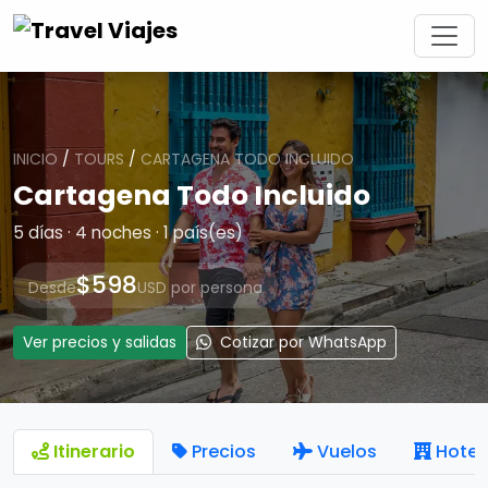
INICIO
/
TOURS
/
CARTAGENA TODO INCLUIDO
Cartagena Todo Incluido
5 días · 4 noches · 1 país(es)
$598
Desde
USD por persona
Ver precios y salidas
Cotizar por WhatsApp
Itinerario
Precios
Vuelos
Hotel