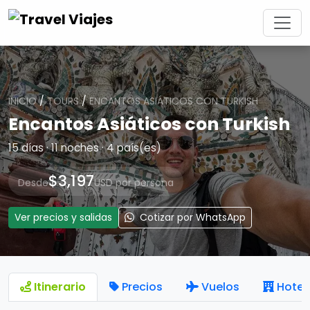
INICIO
/
TOURS
/
ENCANTOS ASIÁTICOS CON TURKISH
Encantos Asiáticos con Turkish
15 días · 11 noches · 4 país(es)
$3,197
Desde
USD por persona
Ver precios y salidas
Cotizar por WhatsApp
Itinerario
Precios
Vuelos
Hotel