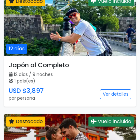
Destacado
Vuelo incluido
12 días
Japón al Completo
12 días / 9 noches
1 país(es)
USD $3,897
Ver detalles
por persona
Destacado
Vuelo incluido