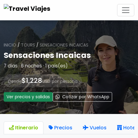
INICIO
/
TOURS
/
SENSACIONES INCAICAS
Sensaciones Incaicas
7 días · 6 noches · 1 país(es)
$1,228
Desde
USD por persona
Ver precios y salidas
Cotizar por WhatsApp
Itinerario
Precios
Vuelos
Hotel