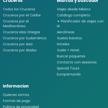
Cruceros
Marcas y buscador
Todos los Cruceros
Viajes desde México
Cruceros por el Caribe
Catálogo completo
Cruceros por el
✦ Planificador de viajes con
Mediterráneo
IA
Cruceros Islas Griegas
Aerolíneas
Cruceros por Sudamérica
Vuelos baratos
Cruceros por Asia
Hoteles
Cruceros por Alaska
Vuelo + Hotel
Buscar paquetes
Contacto con asesores
Special Tours
Europamundo
Informacion
Quienes somos
Formas de pago
Politica de privacidad