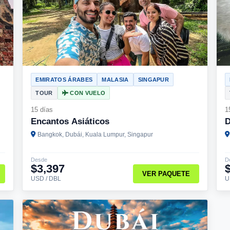
EMIRATOS ÁRABES
MALASIA
SINGAPUR
TOUR
CON VUELO
15 días
1
Encantos Asiáticos
D
Bangkok, Dubái, Kuala Lumpur, Singapur
Desde
D
$3,397
VER PAQUETE
USD / DBL
U