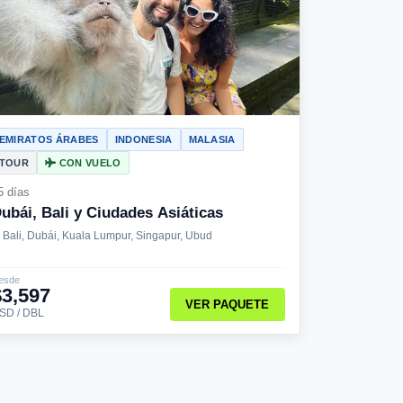
EMIRATOS ÁRABES
INDONESIA
MALASIA
TOUR
CON VUELO
5 días
ubái, Bali y Ciudades Asiáticas
Bali, Dubái, Kuala Lumpur, Singapur, Ubud
esde
$3,597
VER PAQUETE
SD / DBL