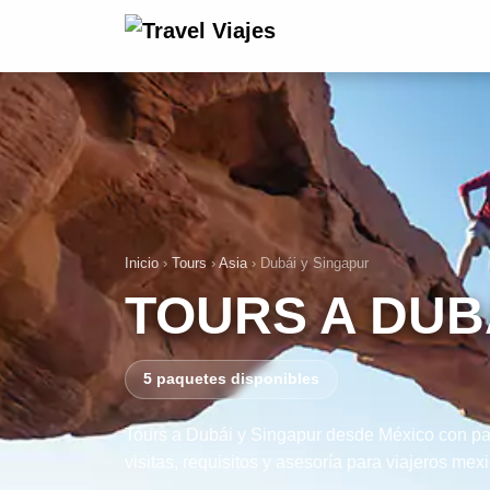
Inicio
›
Tours
›
Asia
›
Dubái y Singapur
TOURS A DUB
5 paquetes disponibles
Tours a Dubái y Singapur desde México con paq
visitas, requisitos y asesoría para viajeros mex