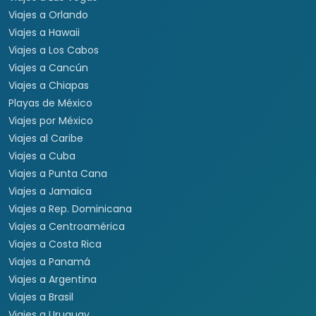
Viajes a Japón y Corea del
Fórmula 1
Sur
Mundial 2026
Viajes a Colombia
Eventos Musicales y
Viajes a Perú
Conciertos
Viajes a Sudamérica
Festivales
Viajes a Estados Unidos
Viajes a Nueva York
Viajes a Las Vegas
Viajes a Orlando
Viajes a Hawaii
Viajes a Los Cabos
Viajes a Cancún
Viajes a Chiapas
Playas de México
Viajes por México
Viajes al Caribe
Viajes a Cuba
Viajes a Punta Cana
Viajes a Jamaica