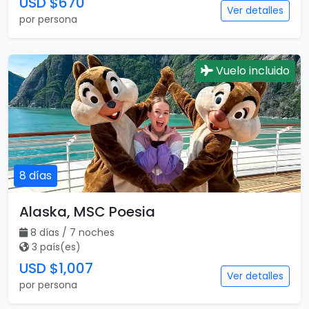
7 días
Sudáfrica
7 días / 7 noches
1 país(es)
USD $670
Ver detalles
por persona
Vuelo incluido
8 días