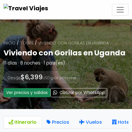
INICIO
/
TOURS
/
VIVIENDO CON GORILAS EN UGANDA
Viviendo con Gorilas en Uganda
11 días · 8 noches · 1 país(es)
$6,399
Desde
USD por persona
Ver precios y salidas
Cotizar por WhatsApp
Itinerario
Precios
Vuelos
Hotel