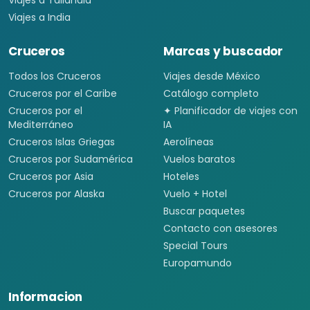
Viajes a Sudáfrica
Viajes a Kenia
Viajes a Tanzania
Viajes a Australia
Viajes a Asia
Viajes a China
Viajes a Corea del Sur
Viajes a Tailandia
Viajes a India
Cruceros
Marcas y buscador
Todos los Cruceros
Viajes desde México
Cruceros por el Caribe
Catálogo completo
Cruceros por el
✦ Planificador de viajes con
Mediterráneo
IA
Cruceros Islas Griegas
Aerolíneas
Cruceros por Sudamérica
Vuelos baratos
Cruceros por Asia
Hoteles