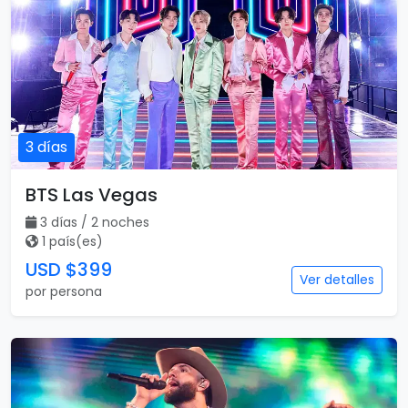
3 días
BTS Las Vegas
3 días / 2 noches
1 país(es)
USD $399
Ver detalles
por persona