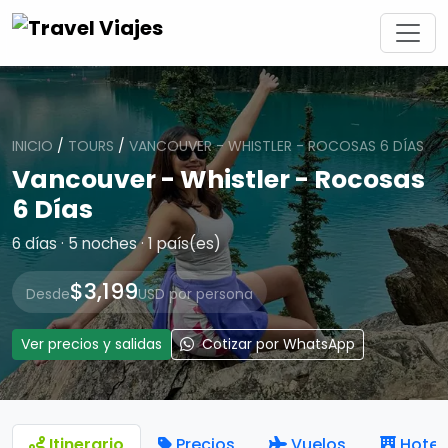
INICIO
/
TOURS
/
VANCOUVER - WHISTLER - ROCOSAS 6 DÍAS
Vancouver - Whistler - Rocosas
6 Días
6 días · 5 noches · 1 país(es)
$3,199
Desde
USD por persona
Ver precios y salidas
Cotizar por WhatsApp
Itinerario
Precios
Vuelos
Hotel