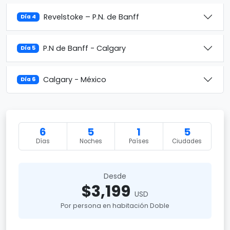
Revelstoke – P.N. de Banff
Día 4
P.N de Banff - Calgary
Día 5
Calgary - México
Día 6
6
5
1
5
Días
Noches
Países
Ciudades
Desde
$3,199
USD
Por persona en habitación Doble