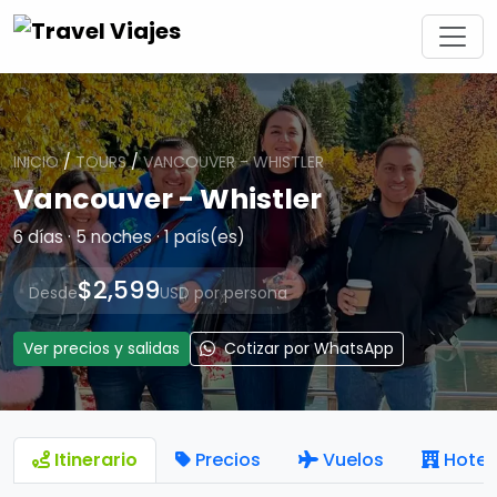
INICIO
/
TOURS
/
VANCOUVER - WHISTLER
Vancouver - Whistler
6 días · 5 noches · 1 país(es)
$2,599
Desde
USD por persona
Ver precios y salidas
Cotizar por WhatsApp
Itinerario
Precios
Vuelos
Hotel