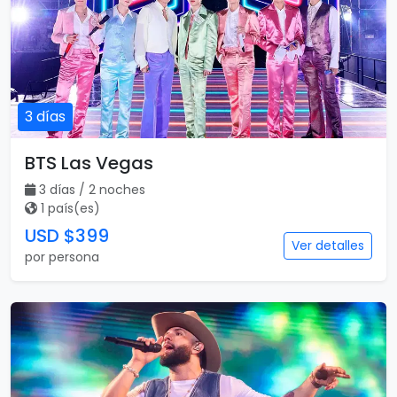
3 días
BTS Las Vegas
3 días / 2 noches
1 país(es)
USD $399
Ver detalles
por persona