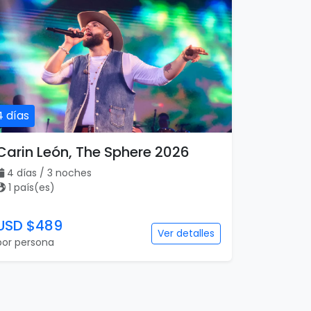
4 días
Carin León, The Sphere 2026
4 días / 3 noches
1 país(es)
USD $489
Ver detalles
por persona