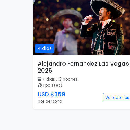
4 días
Alejandro Fernandez Las Vegas
2026
4 días / 3 noches
1 país(es)
USD $359
Ver detalles
por persona