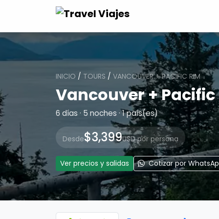
INICIO
/
TOURS
/
VANCOUVER + PACIFIC RIM
Vancouver + Pacific
6 días · 5 noches · 1 país(es)
$3,399
Desde
USD por persona
Ver precios y salidas
Cotizar por WhatsA