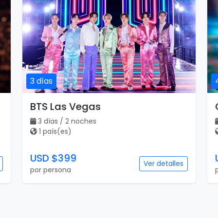
3 días
BTS Las Vegas
3 días / 2 noches
1 país(es)
USD $399
Ver detalles
por persona