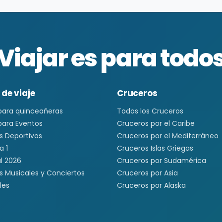
Viajar es para todo
 de viaje
Cruceros
 para quinceañeras
Todos los Cruceros
 para Eventos
Cruceros por el Caribe
s Deportivos
Cruceros por el Mediterráneo
a 1
Cruceros Islas Griegas
l 2026
Cruceros por Sudamérica
s Musicales y Conciertos
Cruceros por Asia
les
Cruceros por Alaska