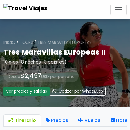
INICIO
/
TOURS
/
TRES MARAVILLAS EUROPEAS II
Tres Maravillas Europeas II
10 días · 8 noches · 3 país(es)
$2,497
Desde
USD por persona
Ver precios y salidas
Cotizar por WhatsApp
Itinerario
Precios
Vuelos
Hotel