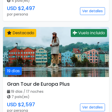
4 país(es)
USD $2,497
Ver detalles
por persona
Destacado
Vuelo incluido
19 días
Gran Tour de Europa Plus
19 días / 17 noches
7 país(es)
USD $2,597
Ver detalles
por persona