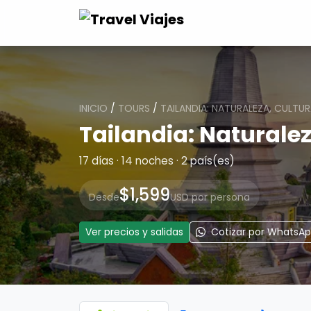
INICIO
/
TOURS
/
TAILANDIA: NATURALEZA, CULTUR
Tailandia: Naturalez
17 días · 14 noches · 2 país(es)
$1,599
Desde
USD por persona
Ver precios y salidas
Cotizar por WhatsA