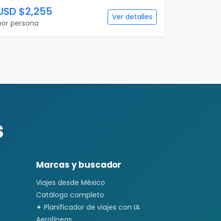
USD $2,255
Ver detalles
por persona
s
Marcas y buscador
Viajes desde México
Catálogo completo
✦ Planificador de viajes con IA
Aerolíneas