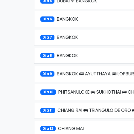
DUBÁI ✈ BANGKOK
Día 5
BANGKOK
Día 6
BANGKOK
Día 7
BANGKOK
Día 8
BANGKOK 🚌 AYUTTHAYA 🚌 LOPBURI
Día 9
PHITSANULOKE 🚌 SUKHOTHAI 🚌 CH
Día 10
CHIANG RAI 🚌 TRIÁNGULO DE ORO 
Día 11
CHIANG MAI
Día 12