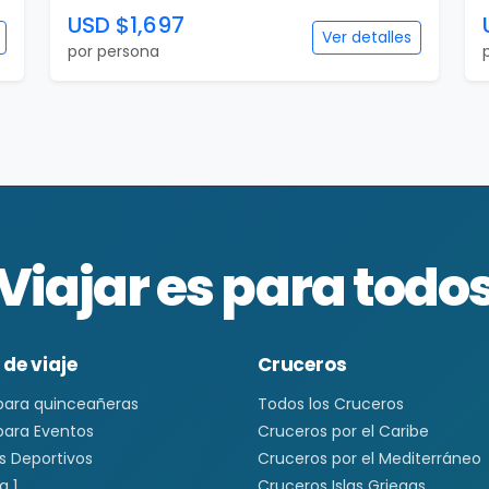
USD $1,697
Ver detalles
por persona
Viajar es para todo
 de viaje
Cruceros
 para quinceañeras
Todos los Cruceros
 para Eventos
Cruceros por el Caribe
s Deportivos
Cruceros por el Mediterráneo
a 1
Cruceros Islas Griegas