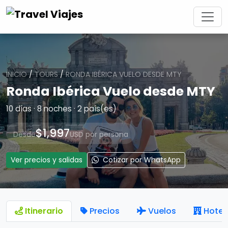
INICIO
/
TOURS
/
RONDA IBÉRICA VUELO DESDE MTY
Ronda Ibérica Vuelo desde MTY
10 días · 8 noches · 2 país(es)
$1,997
Desde
USD por persona
Ver precios y salidas
Cotizar por WhatsApp
Itinerario
Precios
Vuelos
Hotel