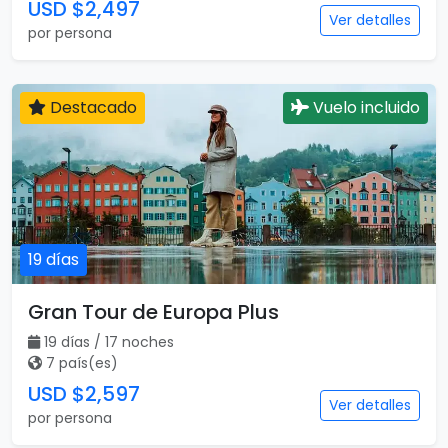
USD $2,497
Ver detalles
por persona
Destacado
Vuelo incluido
19 días
Gran Tour de Europa Plus
19 días / 17 noches
7 país(es)
USD $2,597
Ver detalles
por persona