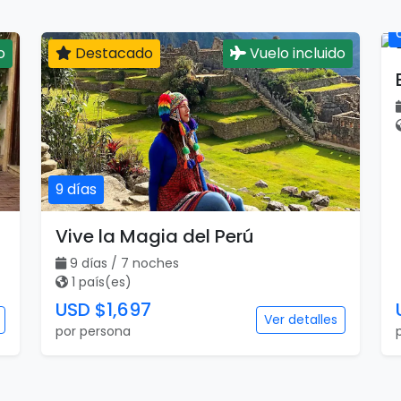
o
Destacado
Vuelo incluido
9 días
Vive la Magia del Perú
9 días / 7 noches
1 país(es)
USD $1,697
Ver detalles
por persona