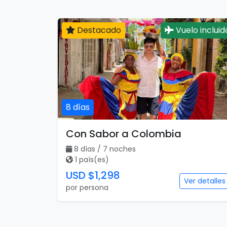
Destacado
Vuelo incluid
8 días
Con Sabor a Colombia
8 días / 7 noches
1 país(es)
USD $1,298
Ver detalles
por persona