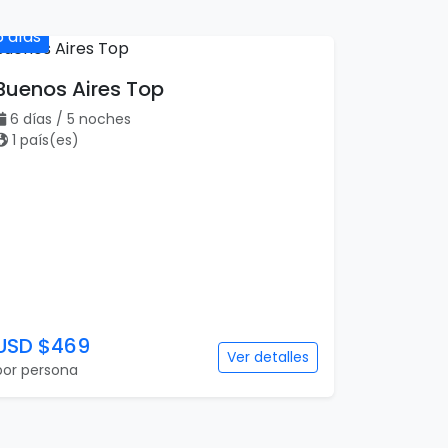
6 días
Buenos Aires Top
6 días / 5 noches
1 país(es)
USD $469
Ver detalles
por persona