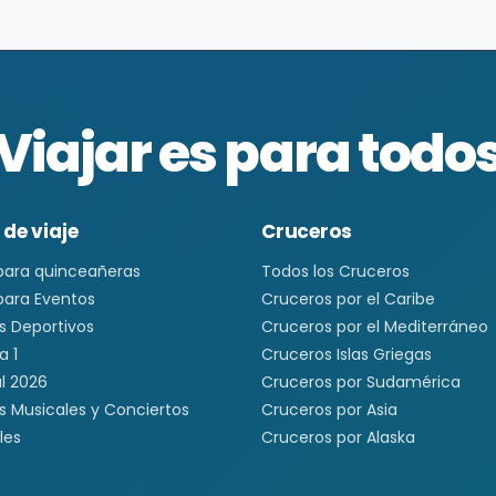
Viajar es para todo
 de viaje
Cruceros
 para quinceañeras
Todos los Cruceros
 para Eventos
Cruceros por el Caribe
s Deportivos
Cruceros por el Mediterráneo
a 1
Cruceros Islas Griegas
l 2026
Cruceros por Sudamérica
s Musicales y Conciertos
Cruceros por Asia
les
Cruceros por Alaska