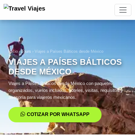
Inicio
›
Tours
›
Viajes a Países Bálticos desde México
VIAJES A PAÍSES BÁLTICOS
DESDE MÉXICO
Viajes a Países Bálticos desde México con paquetes
organizados, vuelos incluidos, hoteles, visitas, requisitos y
asesoría para viajeros mexicanos.
COTIZAR POR WHATSAPP