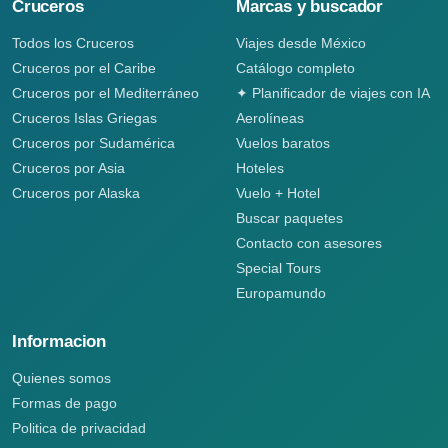
Cruceros
Marcas y buscador
Todos los Cruceros
Viajes desde México
Cruceros por el Caribe
Catálogo completo
Cruceros por el Mediterráneo
✦ Planificador de viajes con IA
Cruceros Islas Griegas
Aerolíneas
Cruceros por Sudamérica
Vuelos baratos
Cruceros por Asia
Hoteles
Cruceros por Alaska
Vuelo + Hotel
Buscar paquetes
Contacto con asesores
Special Tours
Europamundo
Informacion
Quienes somos
Formas de pago
Politica de privacidad