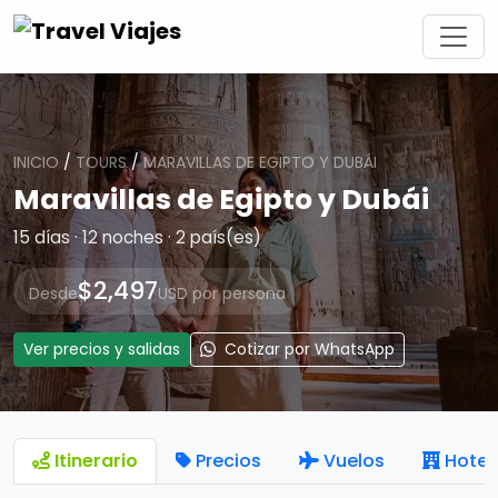
INICIO
/
TOURS
/
MARAVILLAS DE EGIPTO Y DUBÁI
Maravillas de Egipto y Dubái
15 días · 12 noches · 2 país(es)
$2,497
Desde
USD por persona
Ver precios y salidas
Cotizar por WhatsApp
Itinerario
Precios
Vuelos
Hotel