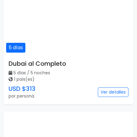
5 días
Dubai al Completo
5 días / 5 noches
1 país(es)
USD $313
Ver detalles
por persona