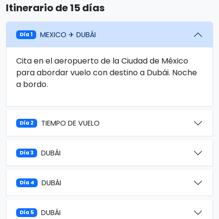
Itinerario de 15 días
MEXICO ✈ DUBÁI
Día 1
Cita en el aeropuerto de la Ciudad de México
para abordar vuelo con destino a Dubái. Noche
a bordo.
TIEMPO DE VUELO
Día 2
DUBÁI
Día 3
DUBÁI
Día 4
DUBÁI
Día 5