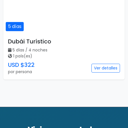
5 días
Dubái Turístico
5 días / 4 noches
1 país(es)
USD $322
Ver detalles
por persona