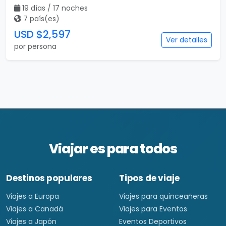
19 días / 17 noches
7 país(es)
USD $2,597
Ver detalles
por persona
Viajar es para todos
Destinos populares
Tipos de viaje
Viajes a Europa
Viajes para quinceañeras
Viajes a Canadá
Viajes para Eventos
Viajes a Japón
Eventos Deportivos