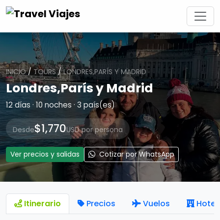
INICIO
/
TOURS
/
LONDRES,PARÍS Y MADRID
Londres,París y Madrid
12 días · 10 noches · 3 país(es)
$1,770
Desde
USD por persona
Ver precios y salidas
Cotizar por WhatsApp
Itinerario
Precios
Vuelos
Hotel