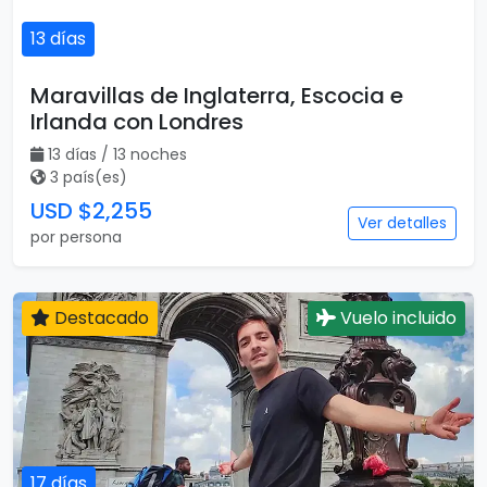
13 días
Maravillas de Inglaterra, Escocia e
Irlanda con Londres
13 días / 13 noches
3 país(es)
USD $2,255
Ver detalles
por persona
Destacado
Vuelo incluido
17 días