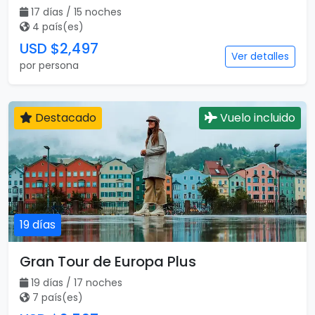
17 días / 15 noches
4 país(es)
USD $2,497
Ver detalles
por persona
Destacado
Vuelo incluido
19 días
Gran Tour de Europa Plus
19 días / 17 noches
7 país(es)