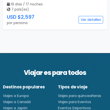
19 días / 17 noches
7 país(es)
USD $2,597
Ver detalles
por persona
Viajar es para todos
Destinos populares
Tipos de viaje
Viajes a Europa
Viajes para quinceañeras
Viajes a Canadá
Viajes para Eventos
Viajes a Japón
Eventos Deportivos