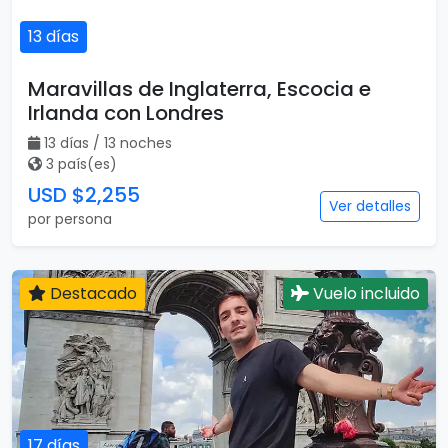
13 días
Maravillas de Inglaterra, Escocia e
Irlanda con Londres
13 días / 13 noches
3 país(es)
USD $2,255
Ver detalles
por persona
Destacado
Vuelo incluido
17 días