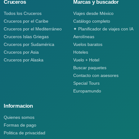
Cruceros
Marcas y buscador
Todos los Cruceros
Viajes desde México
Cruceros por el Caribe
Catálogo completo
Cruceros por el Mediterráneo
✦ Planificador de viajes con IA
Cruceros Islas Griegas
Aerolíneas
Cruceros por Sudamérica
Vuelos baratos
Cruceros por Asia
Hoteles
Cruceros por Alaska
Vuelo + Hotel
Buscar paquetes
Contacto con asesores
Special Tours
Europamundo
Informacion
Quienes somos
Formas de pago
Politica de privacidad