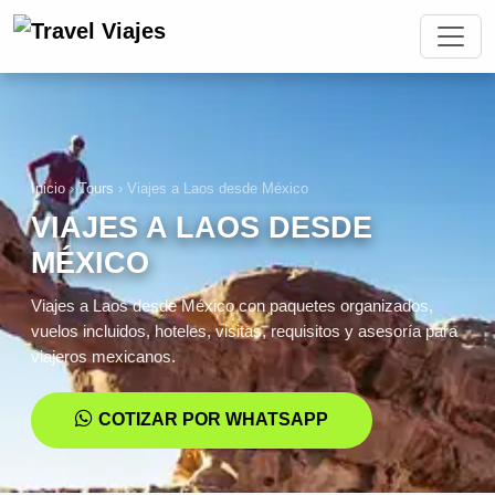
Inicio
›
Tours
›
Viajes a Laos desde México
VIAJES A LAOS DESDE
MÉXICO
Viajes a Laos desde México con paquetes organizados,
vuelos incluidos, hoteles, visitas, requisitos y asesoría para
viajeros mexicanos.
COTIZAR POR WHATSAPP