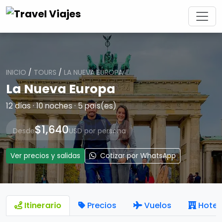
INICIO
/
TOURS
/
LA NUEVA EUROPA
La Nueva Europa
12 días · 10 noches · 5 país(es)
$1,640
Desde
USD por persona
Ver precios y salidas
Cotizar por WhatsApp
Itinerario
Precios
Vuelos
Hotel