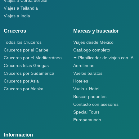
Viajes a Corea del Sur
Viajes a Tailandia
Viajes a India
Cruceros
Marcas y buscador
Todos los Cruceros
Viajes desde México
Cruceros por el Caribe
Catálogo completo
Cruceros por el Mediterráneo
✦ Planificador de viajes con IA
Cruceros Islas Griegas
Aerolíneas
Cruceros por Sudamérica
Vuelos baratos
Cruceros por Asia
Hoteles
Cruceros por Alaska
Vuelo + Hotel
Buscar paquetes
Contacto con asesores
Special Tours
Europamundo
Informacion