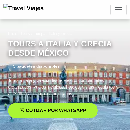
Inicio
›
Tours
›
Europa
›
Italia y Grecia
TOURS A ITALIA Y GRECIA
DESDE MÉXICO
3 paquetes disponibles
Tours a Italia y Grecia desde México con paquetes
organizados, vuelos incluidos, hoteles, visitas, requisitos y
asesoría para viajeros mexicanos.
COTIZAR POR WHATSAPP