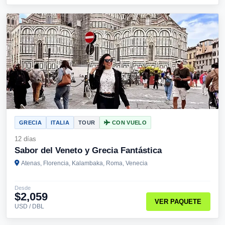
GRECIA
ITALIA
TOUR
CON VUELO
12 días
Sabor del Veneto y Grecia Fantástica
Atenas, Florencia, Kalambaka, Roma, Venecia
Desde
$2,059
VER PAQUETE
USD / DBL