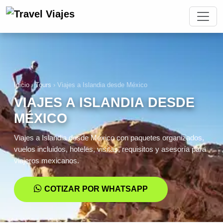
Inicio
›
Tours
›
Viajes a Islandia desde México
VIAJES A ISLANDIA DESDE
MÉXICO
Viajes a Islandia desde México con paquetes organizados,
vuelos incluidos, hoteles, visitas, requisitos y asesoría para
viajeros mexicanos.
COTIZAR POR WHATSAPP