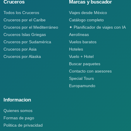
Cruceros
Marcas y buscador
Todos los Cruceros
Viajes desde México
Cruceros por el Caribe
Catálogo completo
Cruceros por el Mediterráneo
✦ Planificador de viajes con IA
Cruceros Islas Griegas
Aerolíneas
Cruceros por Sudamérica
Vuelos baratos
Cruceros por Asia
Hoteles
Cruceros por Alaska
Vuelo + Hotel
Buscar paquetes
Contacto con asesores
Special Tours
Europamundo
Informacion
Quienes somos
Formas de pago
Politica de privacidad