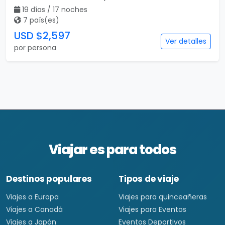
19 días / 17 noches
7 país(es)
USD $2,597
Ver detalles
por persona
Viajar es para todos
Destinos populares
Tipos de viaje
Viajes a Europa
Viajes para quinceañeras
Viajes a Canadá
Viajes para Eventos
Viajes a Japón
Eventos Deportivos