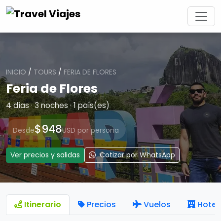
INICIO
/
TOURS
/
FERIA DE FLORES
Feria de Flores
4 días · 3 noches · 1 país(es)
$948
Desde
USD por persona
Ver precios y salidas
Cotizar por WhatsApp
Itinerario
Precios
Vuelos
Hotel