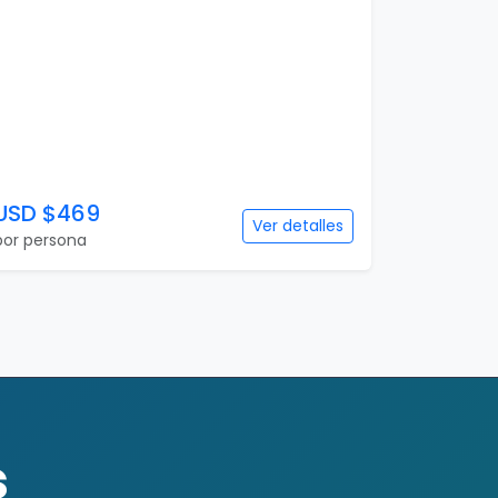
6 días
Buenos Aires Top
6 días / 5 noches
1 país(es)
USD $469
Ver detalles
por persona
s