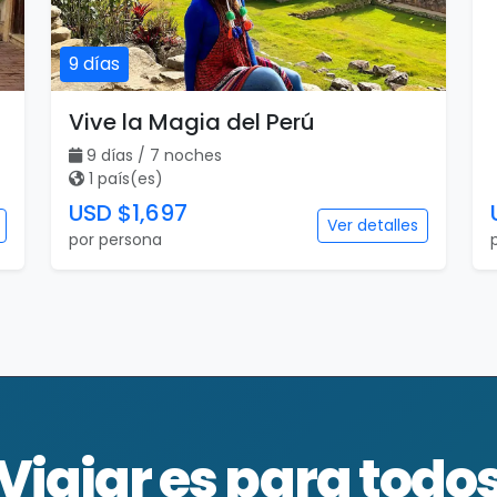
9 días
Vive la Magia del Perú
9 días / 7 noches
1 país(es)
USD $1,697
Ver detalles
por persona
Viajar es para todo