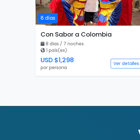
8 días
Con Sabor a Colombia
8 días / 7 noches
1 país(es)
USD $1,298
Ver detalles
por persona