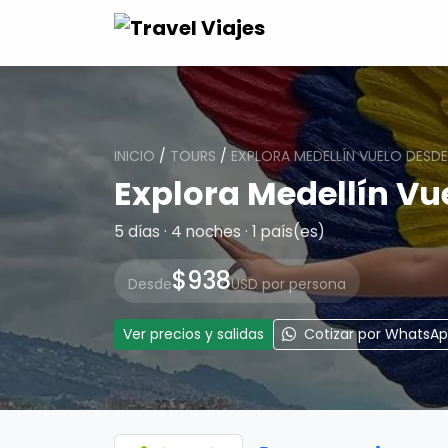
INICIO
/
TOURS
/
EXPLORA MEDELLÍN VUELO DESD
Explora Medellín Vu
5 días · 4 noches · 1 país(es)
$938
Desde
USD por persona
Ver precios y salidas
Cotizar por WhatsA