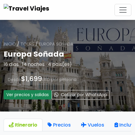
INICIO
/
TOURS
/
EUROPA SOÑADA
Europa Soñada
16 días · 14 noches · 4 país(es)
$1,699
Desde
USD por persona
Ver precios y salidas
Cotizar por WhatsApp
Itinerario
Precios
Vuelos
Incluy