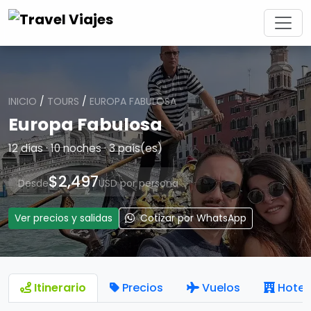
INICIO
/
TOURS
/
EUROPA FABULOSA
Europa Fabulosa
12 días · 10 noches · 3 país(es)
$2,497
Desde
USD por persona
Ver precios y salidas
Cotizar por WhatsApp
Itinerario
Precios
Vuelos
Hotel