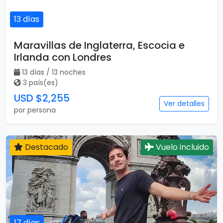
13 días
Maravillas de Inglaterra, Escocia e
Irlanda con Londres
13 días / 13 noches
3 país(es)
USD $2,255
Ver detalles
por persona
Destacado
Vuelo incluido
17 días