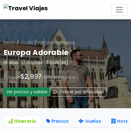
INICIO
/
TOURS
/
EUROPA ADORABLE
Europa Adorable
19 días · 17 noches · 6 país(es)
$2,997
Desde
USD por persona
Ver precios y salidas
Cotizar por WhatsApp
Itinerario
Precios
Vuelos
Hotel