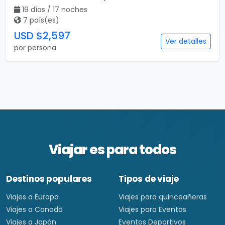
19 días / 17 noches
7 país(es)
USD $2,597
Ver detalles
por persona
Viajar es para todos
Destinos populares
Tipos de viaje
Viajes a Europa
Viajes para quinceañeras
Viajes a Canadá
Viajes para Eventos
Viajes a Japón
Eventos Deportivos