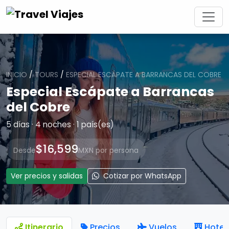
INICIO
/
TOURS
/
ESPECIAL ESCÁPATE A BARRANCAS DEL COBRE
Especial Escápate a Barrancas
del Cobre
5 días · 4 noches · 1 país(es)
$16,599
Desde
MXN por persona
Ver precios y salidas
Cotizar por WhatsApp
Itinerario
Precios
Vuelos
Hotel