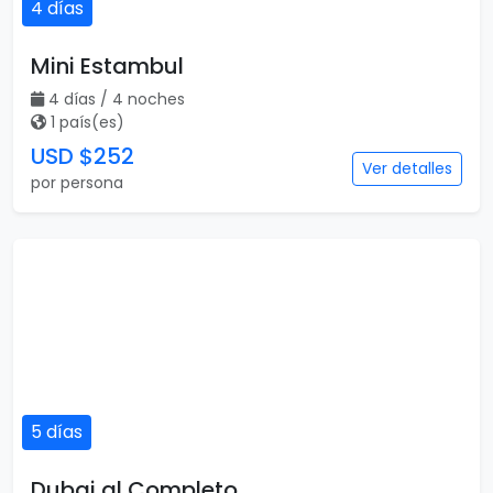
4 días
Mini Estambul
4 días / 4 noches
1 país(es)
USD $252
Ver detalles
por persona
5 días
Dubai al Completo