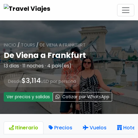
INICIO
/
TOURS
/
DE VIENA A FRANKFURT
De Viena a Frankfurt
13 días · 11 noches · 4 país(es)
$3,114
Desde
USD por persona
Ver precios y salidas
Cotizar por WhatsApp
Itinerario
Precios
Vuelos
Hotel