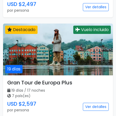
USD $2,497
Ver detalles
por persona
Destacado
Vuelo incluido
19 días
Gran Tour de Europa Plus
19 días / 17 noches
7 país(es)
USD $2,597
Ver detalles
por persona