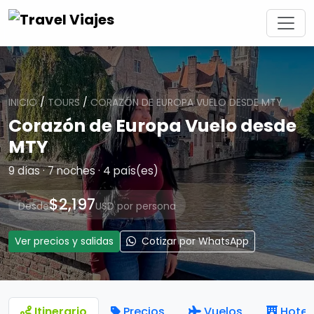
INICIO
/
TOURS
/
CORAZÓN DE EUROPA VUELO DESDE MTY
Corazón de Europa Vuelo desde
MTY
9 días · 7 noches · 4 país(es)
$2,197
Desde
USD por persona
Ver precios y salidas
Cotizar por WhatsApp
Itinerario
Precios
Vuelos
Hotel