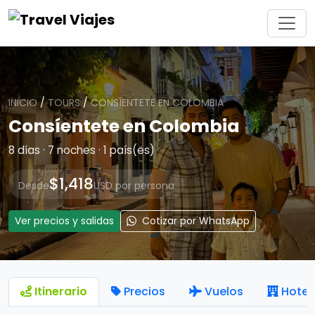
INICIO
/
TOURS
/
CONSÍENTETE EN COLOMBIA
Consíentete en Colombia
8 días · 7 noches · 1 país(es)
$1,418
Desde
USD por persona
Ver precios y salidas
Cotizar por WhatsApp
Itinerario
Precios
Vuelos
Hotel