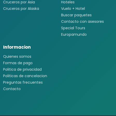
Cruceros
Marcas y buscador
Todos los Cruceros
Viajes desde México
Cruceros por el Caribe
Catálogo completo
Cruceros por el
✦ Planificador de viajes con
Mediterráneo
IA
Cruceros Islas Griegas
Aerolíneas
Cruceros por Sudamérica
Vuelos baratos
Cruceros por Asia
Hoteles
Cruceros por Alaska
Vuelo + Hotel
Buscar paquetes
Contacto con asesores
Special Tours
Europamundo
Informacion
Quienes somos
Formas de pago
Politica de privacidad