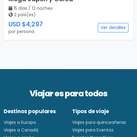
15 días
Mega Japón y Corea
15 días / 12 noches
2 país(es)
USD $4,297
Ver detalles
por persona