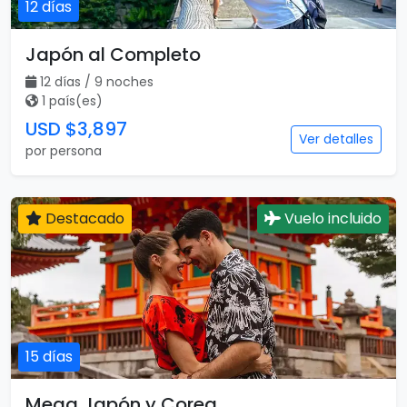
Destacado
Vuelo incluido
12 días
Japón al Completo
12 días / 9 noches
1 país(es)
USD $3,897
Ver detalles
por persona
Destacado
Vuelo incluido